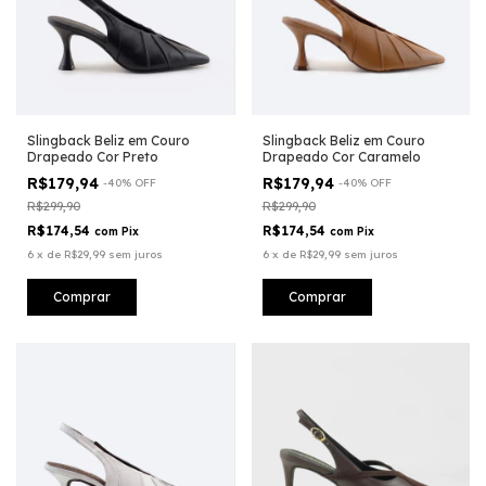
Slingback Beliz em Couro
Slingback Beliz em Couro
Drapeado Cor Preto
Drapeado Cor Caramelo
R$179,94
R$179,94
-
40
%
OFF
-
40
%
OFF
R$299,90
R$299,90
R$174,54
R$174,54
com
Pix
com
Pix
6
x
de
R$29,99
sem juros
6
x
de
R$29,99
sem juros
Comprar
Comprar