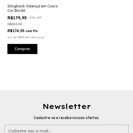
Slingback Valença em Couro
Cor Bordô
R$179,95
-
50
%
OFF
R$359,90
R$174,55
com
Pix
6
x
de
R$29,99
sem juros
Comprar
Newsletter
Cadastre-se e receba nossas ofertas.