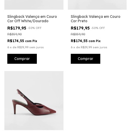
Slingback Valença em Couro
Slingback Valença em Couro
Cor Off White/Dourado
Cor Preto
R$179,95
R$179,95
-
50
%
OFF
-
50
%
OFF
R$359,90
R$359,90
R$174,55
R$174,55
com
Pix
com
Pix
6
x
de
R$29,99
sem juros
6
x
de
R$29,99
sem juros
Comprar
Comprar