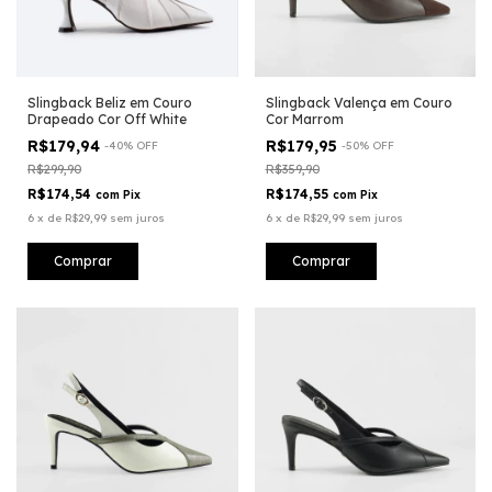
Slingback Beliz em Couro
Slingback Valença em Couro
Drapeado Cor Off White
Cor Marrom
R$179,94
R$179,95
-
40
%
OFF
-
50
%
OFF
R$299,90
R$359,90
R$174,54
R$174,55
com
Pix
com
Pix
6
x
de
R$29,99
sem juros
6
x
de
R$29,99
sem juros
Comprar
Comprar