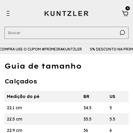
0
COMPRA USE O CUPOM #PRIMEIRAKUNTZLER
5% DESCONTO NA PRIM
Guia de tamanho
Calçados
Medição do pé
BR
US
22.1 cm
34.5
5
22.5 cm
35.5
5.5
22.9 cm
36
6