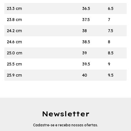
23.3 cm
36.5
6.5
23.8 cm
37.5
7
24.2 cm
38
7.5
24.6 cm
38.5
8
25.0 cm
39
8.5
25.5 cm
39.5
9
25.9 cm
40
9.5
Newsletter
Cadastre-se e receba nossas ofertas.