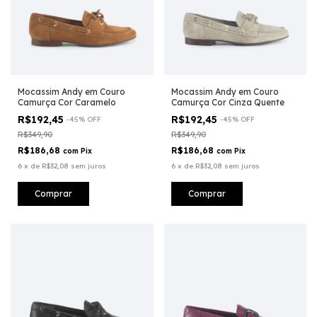
Mocassim Andy em Couro
Mocassim Andy em Couro
Camurça Cor Caramelo
Camurça Cor Cinza Quente
R$192,45
R$192,45
-
45
%
OFF
-
45
%
OFF
R$349,90
R$349,90
R$186,68
R$186,68
com
Pix
com
Pix
6
x
de
R$32,08
sem juros
6
x
de
R$32,08
sem juros
Comprar
Comprar