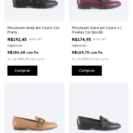
Mocassim Andy em Couro Cor
Mocassim Sara em Couro c/
Preto
Fivelas Cor Bordô
R$192,45
R$174,95
-
45
%
OFF
-
50
%
OFF
R$349,90
R$349,90
R$186,68
R$169,70
com
Pix
com
Pix
6
x
de
R$32,08
sem juros
6
x
de
R$29,16
sem juros
Comprar
Comprar