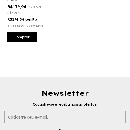
R$179,94
-
40
%
OFF
R$299,90
R$174,54
com
Pix
6
x
de
R$29,99
sem juros
Comprar
Newsletter
Cadastre-se e receba nossas ofertas.