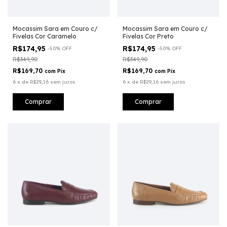
Mocassim Sara em Couro c/
Mocassim Sara em Couro c/
Fivelas Cor Caramelo
Fivelas Cor Preto
R$174,95
R$174,95
-
50
%
OFF
-
50
%
OFF
R$349,90
R$349,90
R$169,70
R$169,70
com
Pix
com
Pix
6
x
de
R$29,16
sem juros
6
x
de
R$29,16
sem juros
Comprar
Comprar