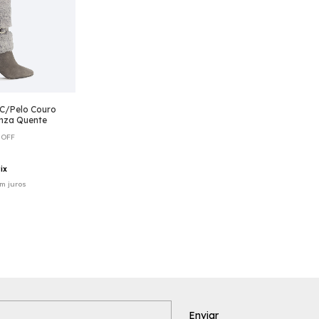
 C/Pelo Couro
nza Quente
%
OFF
ix
m juros