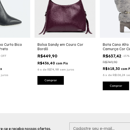
o Curto Bico
Bolsa Sandy em Couro Cor
Bota Cano Alto
Preto
Bordô
Camurça Cor Ci
R$449,90
R$637,42
%
OFF
-
15
R$749,90
R$436,40
com
Pix
R$618,30
ix
com
P
6
x
de
R$74,98
sem juros
 juros
6
x
de
R$106,24
se
Comprar
e-se e receba nossas ofertas.