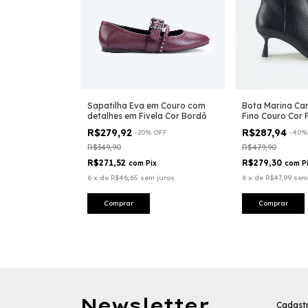
Sapatilha Eva em Couro com
Bota Marina Can
detalhes em Fivela Cor Bordô
Fino Couro Cor 
R$279,92
R$287,94
-
20
%
OFF
-
40
R$349,90
R$479,90
R$271,52
R$279,30
com
Pix
com
P
6
x
de
R$46,65
sem juros
6
x
de
R$47,99
sem
Comprar
Comprar
Newsletter
Cadastr