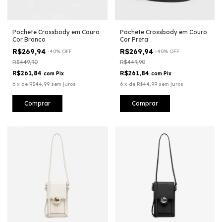
Pochete Crossbody em Couro
Pochete Crossbody em Couro
Cor Branco
Cor Preta
R$269,94
R$269,94
-
40
%
OFF
-
40
%
OFF
R$449,90
R$449,90
R$261,84
R$261,84
com
Pix
com
Pix
6
x
de
R$44,99
sem juros
6
x
de
R$44,99
sem juros