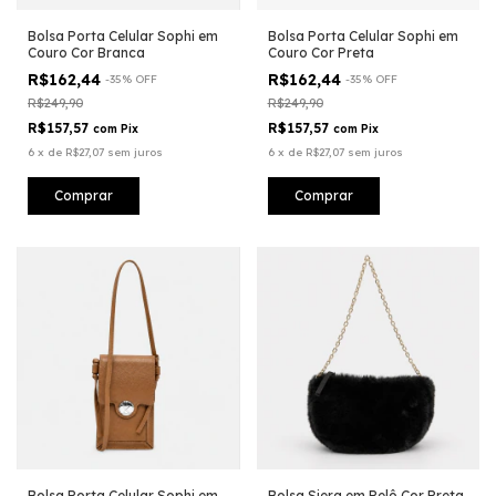
Bolsa Porta Celular Sophi em
Bolsa Porta Celular Sophi em
Couro Cor Branca
Couro Cor Preta
R$162,44
R$162,44
-
35
%
OFF
-
35
%
OFF
R$249,90
R$249,90
R$157,57
R$157,57
com
Pix
com
Pix
6
x
de
R$27,07
sem juros
6
x
de
R$27,07
sem juros
Bolsa Porta Celular Sophi em
Bolsa Siera em Pelô Cor Preta