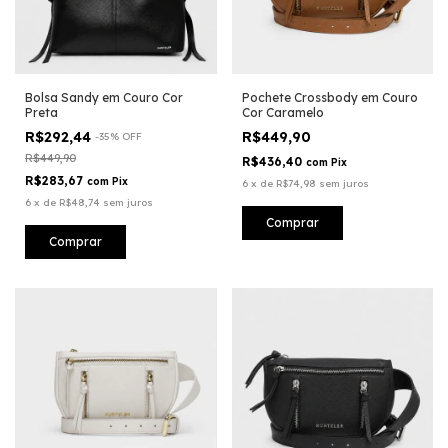
Bolsa Sandy em Couro Cor
Pochete Crossbody em Couro
Preta
Cor Caramelo
R$292,44
R$449,90
-
35
%
OFF
R$449,90
R$436,40
com
Pix
R$283,67
com
Pix
6
x
de
R$74,98
sem juros
6
x
de
R$48,74
sem juros