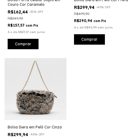
Couro Cor Caramelo
R$299,94
-
40
%
OFF
R$162,44
-
35
%
OFF
R$499,90
R$249,90
R$290,94
com
Pix
R$157,57
com
Pix
6
x
de
R$49,99
sem juros
6
x
de
R$27,07
sem juros
Bolsa Siera em Pelô Cor Cinza
R$299,94
-
40
%
OFF