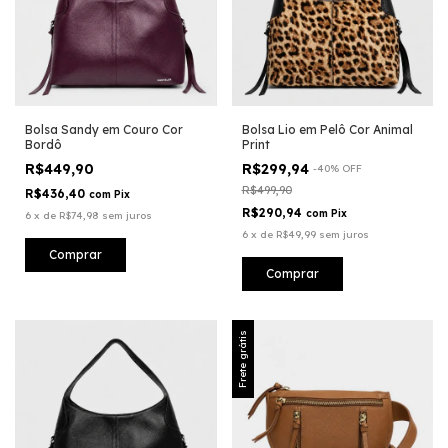
Bolsa Sandy em Couro Cor
Bolsa Lio em Pelô Cor Animal
Bordô
Print
R$449,90
R$299,94
-
40
%
OFF
R$499,90
R$436,40
com
Pix
R$290,94
com
Pix
6
x
de
R$74,98
sem juros
6
x
de
R$49,99
sem juros
Frete grátis